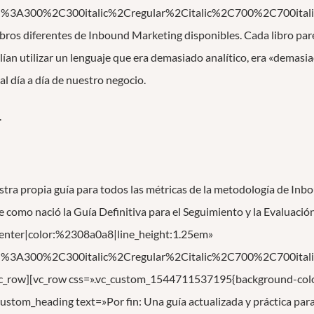
ed%3A300%2C300italic%2Cregular%2Citalic%2C700%2C700itali
ros diferentes de Inbound Marketing disponibles. Cada libro par
lían utilizar un lenguaje que era demasiado analítico, era «dema
al día a día de nuestro negocio.
.
estra propia guía para todos las métricas de la metodología de I
como nació la Guía Definitiva para el Seguimiento y la Evaluació
:center|color:%2308a0a8|line_height:1.25em»
ed%3A300%2C300italic%2Cregular%2Citalic%2C700%2C700itali
/vc_row][vc_row css=».vc_custom_1544711537195{background-colo
stom_heading text=»Por fin: Una guía actualizada y práctica para