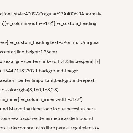
c|font_style:400%20regular%3A400%3Anormal»]
mn][vc_column width=»1/2″][vc_custom_heading
s»][vc_custom_heading text=»Por fin: ¡Una guía
n:center|line_height:1.25em»
e» align=»center» link=»url:%23listaespera|||»]
stom_1544711833021{background-image:
sition: center !important;background-repeat:
d-color: rgba(8,160,168,0.8)
umn_inner][vc_column_inner width=»1/2″]
und Marketing tiene todo lo que necesitas para
ntos y evaluaciones de las métricas de Inbound
esitarás comprar otro libro para el seguimiento y