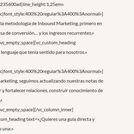
r:%235600ad|line_height:1.25em»
c|font_style:400%20regular%3A400%3Anormal»]
 la metodología de Inbound Marketing, primero en
tasa de conversión… y los ingresos recurrentes.»
»][vc_empty_space][vc_custom_heading
n lenguaje que tenía sentido para nosotros.»
c|font_style:400%20regular%3A400%3Anormal»]
rketing, seguimos actualizando nuestras notas de
y fortalecer relaciones, construir conocimiento de
.»
][vc_empty_space][/vc_column_inner]
om_heading text=»¿Quieres una guía directa y
o una:»