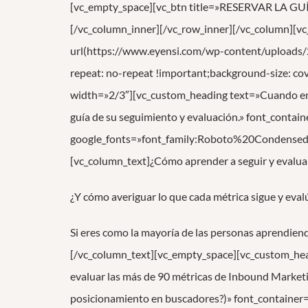
[vc_empty_space][vc_btn title=»RESERVAR LA GUÍA
[/vc_column_inner][/vc_row_inner][/vc_column][
url(https://www.eyensi.com/wp-content/uploads/
repeat: no-repeat !important;background-size: co
width=»2/3″][vc_custom_heading text=»Cuando emp
guía de su seguimiento y evaluación.» font_conta
google_fonts=»font_family:Roboto%20Condens
[vc_column_text]¿Cómo aprender a seguir y evalua
¿Y cómo averiguar lo que cada métrica sigue y eva
Si eres como la mayoría de las personas aprendiend
[/vc_column_text][vc_empty_space][vc_custom_he
evaluar las más de 90 métricas de Inbound Marketi
posicionamiento en buscadores?)» font_container=