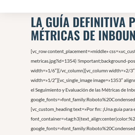
LA GUÍA DEFINITIVA 
MÉTRICAS DE INBOU
[vc_row content_placement=»middle» css=».vc_c
metricas.jpg?id=1354) !important;background-posi
width=»1/6″][/vc_column][vc_column width=»2/3″
width=»1/2″][vc_single_image image=»1353″ align
el Seguimiento y Evaluación de las Métricas de I
google_fonts=»font_family:Roboto%20Condens
[vc_custom_heading text=»Por fin: ¡Una guía para 
font_container=»tag:h3|text_align:center|color:
google_fonts=»font_family:Roboto%20Condens