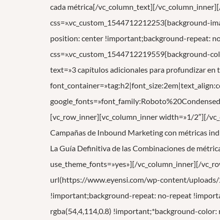
cada métrica[/vc_column_text][/vc_column_inner]
css=».vc_custom_1544712212253{background-imag
position: center !important;background-repeat: n
css=».vc_custom_1544712219559{background-color:
text=»3 capítulos adicionales para profundizar en
font_container=»tag:h2|font_size:2em|text_align
google_fonts=»font_family:Roboto%20Condens
[vc_row_inner][vc_column_inner width=»1/2″][/v
Campañas de Inbound Marketing con métricas ind
La Guía Definitiva de las Combinaciones de métric
use_theme_fonts=»yes»][/vc_column_inner][/vc_r
url(https://www.eyensi.com/wp-content/uploads/
!important;background-repeat: no-repeat !import
rgba(54,4,114,0.8) !important;*background-color: