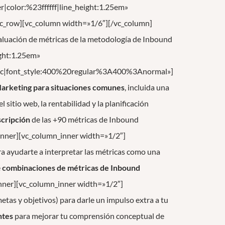
r|color:%23ffffff|line_height:1.25em»
vc_row][vc_column width=»1/6″][/vc_column]
aluación de métricas de la metodología de Inbound
ght:1.25em»
c|font_style:400%20regular%3A400%3Anormal»]
Marketing para situaciones comunes
, incluida una
l sitio web, la rentabilidad y la planificación
cripción
de las +90 métricas de Inbound
inner][vc_column_inner width=»1/2″]
a ayudarte a interpretar las métricas como una
e
combinaciones de métricas de Inbound
inner][vc_column_inner width=»1/2″]
tas y objetivos) para darle un impulso extra a tu
ntes
para mejorar tu comprensión conceptual de