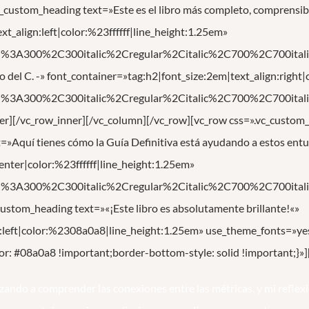
custom_heading text=»Este es el libro más completo, comprensib
t_align:left|color:%23ffffff|line_height:1.25em»
ed%3A300%2C300italic%2Cregular%2Citalic%2C700%2C700itali
 del C. -» font_container=»tag:h2|font_size:2em|text_align:righ
ed%3A300%2C300italic%2Cregular%2Citalic%2C700%2C700itali
er][/vc_row_inner][/vc_column][/vc_row][vc_row css=».vc_cust
=»Aquí tienes cómo la Guía Definitiva está ayudando a estos ent
enter|color:%23ffffff|line_height:1.25em»
ed%3A300%2C300italic%2Cregular%2Citalic%2C700%2C700itali
ustom_heading text=»«¡Este libro es absolutamente brillante!«»
gn:left|color:%2308a0a8|line_height:1.25em» use_theme_fonts=»
r: #08a0a8 !important;border-bottom-style: solid !important;}»
zando a comprender las conexiones entre las métricas, y mi reflex