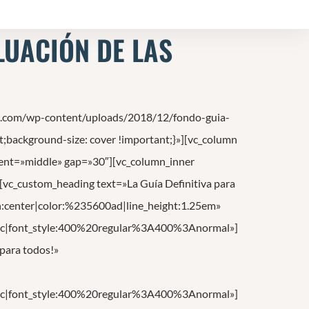
LUACIÓN DE LAS
i.com/wp-content/uploads/2018/12/fondo-guia-
t;background-size: cover !important;}»][vc_column
ent=»middle» gap=»30″][vc_column_inner
vc_custom_heading text=»La Guía Definitiva para
gn:center|color:%235600ad|line_height:1.25em»
c|font_style:400%20regular%3A400%3Anormal»]
 para todos!»
c|font_style:400%20regular%3A400%3Anormal»]