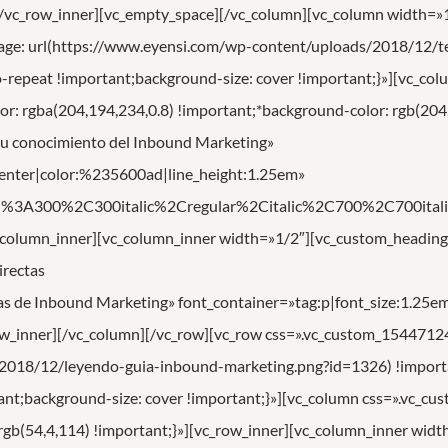
[/vc_row_inner][vc_empty_space][/vc_column][vc_column width=»
e: url(https://www.eyensi.com/wp-content/uploads/2018/12/te
o-repeat !important;background-size: cover !important;}»][vc_co
 rgba(204,194,234,0.8) !important;*background-color: rgb(204,
 tu conocimiento del Inbound Marketing»
:center|color:%235600ad|line_height:1.25em»
ed%3A300%2C300italic%2Cregular%2Citalic%2C700%2C700itali
c_column_inner][vc_column_inner width=»1/2″][vc_custom_headin
irectas
as de Inbound Marketing» font_container=»tag:p|font_size:1.25em|t
ow_inner][/vc_column][/vc_row][vc_row css=».vc_custom_15447
2018/12/leyendo-guia-inbound-marketing.png?id=1326) !importa
ant;background-size: cover !important;}»][vc_column css=».vc_
 rgb(54,4,114) !important;}»][vc_row_inner][vc_column_inner wid