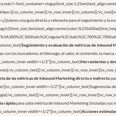
 más!!» font_container=»tag:p|font_size:1.25em|text_align:cente
64px»][/vc_column_inner][/vc_row_inner][/vc_column][/vc_row][
Quieres una guía directa y relevante para el seguimiento y la ev
ag:h2|font_size:2em|text_align:center|color:%235600ad|line_hei
ed%3A300%2C300italic%2Cregular%2Citalic%2C700%2C700itali
column_text]
Seguimiento y evaluación de métricas de Inbound 
 con los buscadores, el liderazgo, el valor, el contenido, la marca, e
vc_column_inner width=»1/2″][vc_column_text]
Herramientas y des
ones[/vc_column_text][/vc_column_inner][/vc_row_inner][vc_row_
ta de las métricas de Inbound Marketing directo e indirecto
par
er][vc_column_inner width=»1/2″][vc_column_text]Sugerencias d
tegia[/vc_column_text][/vc_column_inner][/vc_row_inner][vc_row_
ia rápida
para cada métrica de Inbound Marketing (incluidas sus me
vc_column_inner width=»1/2″][vc_column_text]
Acciones estimula