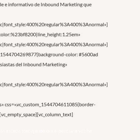
le e informativo de Inbound Marketing que
c|font_style:400%20regular%3A400%3Anormal»]
t|color:%23bf8200|line_height:1.25em»
c|font_style:400%20regular%3A400%3Anormal»]
om_1544704269877{background-color: #5600ad
usiastas del Inbound Marketing»
c|font_style:400%20regular%3A400%3Anormal»]
yes» css=».vc_custom_1544704611085{border-
][vc_empty_space][vc_column_text]
ión estaba trabajando duro, pero una vez he