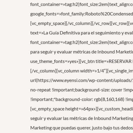
font_container=»tag:h2|font_size:2em|text_align
google_fonts=»font_family:Roboto%20Condens
[vc_empty_space][/vc_column][/vc_row][vc_row][
text=»La Guía Definitiva para el seguimiento y ev
font_container=»tag:h2|font_size:2em|text_align
para seguir y evaluar métricas de Inbound Marketi
use_theme_fonts=»yes»][vc_btn title=»RESERVAR L
[/vc_column][vc_column width=»1/4″][vc_single_
url(https://www.eyensi.com/wp-content/uploads/
no-repeat !important;background-size: cover !im
!important;*background-color: rgb(8,160,168) !im
[vc_empty_space height=»64px»][vc_custom_heading
seguir y evaluar las métricas de Inbound Marketing
Marketing que puedas querer, justo bajo tus dedos 