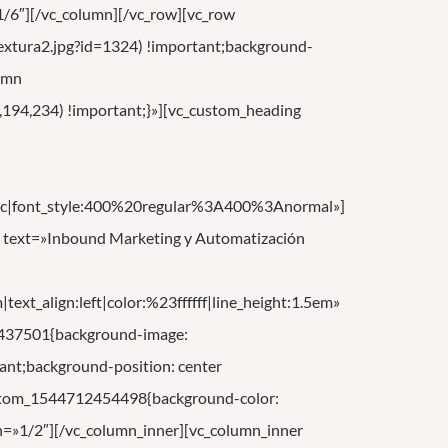
1/6″][/vc_column][/vc_row][vc_row
xtura2.jpg?id=1324) !important;background-
lumn
194,234) !important;}»][vc_custom_heading
c|font_style:400%20regular%3A400%3Anormal»]
g text=»Inbound Marketing y Automatización
ext_align:left|color:%23ffffff|line_height:1.5em»
12437501{background-image:
nt;background-position: center
custom_1544712454498{background-color:
th=»1/2″][/vc_column_inner][vc_column_inner