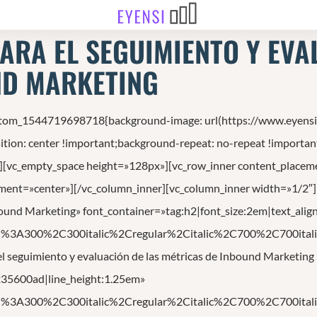
PARA EL SEGUIMIENTO Y EVA
ND MARKETING
ustom_1544719698718{background-image: url(https://www.eyens
tion: center !important;background-repeat: no-repeat !importan
][vc_empty_space height=»128px»][vc_row_inner content_placem
ment=»center»][/vc_column_inner][vc_column_inner width=»1/2″][
nbound Marketing» font_container=»tag:h2|font_size:2em|text_ali
ed%3A300%2C300italic%2Cregular%2Citalic%2C700%2C700itali
el seguimiento y evaluación de las métricas de Inbound Marketing
%235600ad|line_height:1.25em»
ed%3A300%2C300italic%2Cregular%2Citalic%2C700%2C700itali