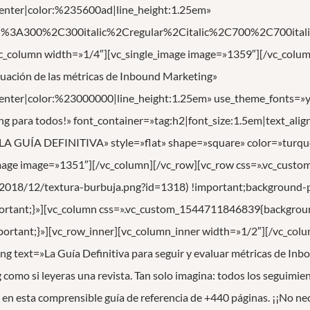
:center|color:%235600ad|line_height:1.25em»
ed%3A300%2C300italic%2Cregular%2Citalic%2C700%2C700itali
vc_column width=»1/4″][vc_single_image image=»1359″][/vc_colu
aluación de las métricas de Inbound Marketing»
:center|color:%23000000|line_height:1.25em» use_theme_fonts=»ye
ng para todos!» font_container=»tag:h2|font_size:1.5em|text_alig
A GUÍA DEFINITIVA» style=»flat» shape=»square» color=»turquois
image image=»1351″][/vc_column][/vc_row][vc_row css=».vc_cu
2018/12/textura-burbuja.png?id=1318) !important;background-po
portant;}»][vc_column css=».vc_custom_1544711846839{backgroun
portant;}»][vc_row_inner][vc_column_inner width=»1/2″][/vc_col
 text=»La Guía Definitiva para seguir y evaluar métricas de Inbo
 como si leyeras una revista. Tan solo imagina: todos los seguimie
en esta comprensible guía de referencia de +440 páginas. ¡¡No nec