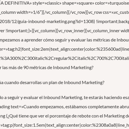
 DEFINITIVA» style=»classic» shape=»square» color=»turquoise» a
vc_column width=»1/6″][/vc_column][/vc_row][vc_row css=».vc_
2018/12/guia-inbound-marketing.png?id=1308) !important;backg
ver !important;}»][vc_column][vc_row_inner][vc_column_inner wi
ezamos a aprender cómo seguir y evaluar las métricas de Inbou
iner=»tag:h2|font_size:2em|text_align:center|color:%235600ad|lin
ed%3A300%2C300italic%2Cregular%2Citalic%2C700%2C700itali
r las más de 90 métricas de Inbound Marketing?
lúa cuando desarrollas un plan de Inbound Marketing?
o a seguir y evaluar el Inbound Marketing, te estarás haciendo es
ading text=»Cuando empezamos, estábamos completamente abruma
ng (¿Qué tiene que ver el porcentaje de rebote con el Marketing d
»tag:p|font_size:1.5em|text_align:center|color:%2308a0a8|line_