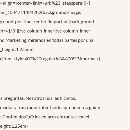
lign=»center» link=»url:%23listaespera|||»]
custom_1544711424282{background-image:
round-position: center !important;background-
dth=»1/3″][/vc_column_inner][vc_column_inner
nd Marketing, miramos en todas partes por una
e_height:1.25em»
c|font_style:400%20regular%3A400%3Anormal»]
as preguntas. Nosotros nos las hicimos.
dos y frustrados intentando aprender a seguir y
e Contenidos? ¿O los enlaces entrantes con el
height:1.25em»