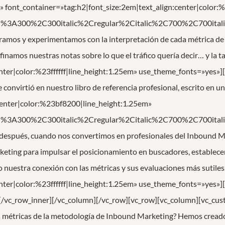
r!» font_container=»tag:h2|font_size:2em|text_align:center|colo
ed%3A300%2C300italic%2Cregular%2Citalic%2C700%2C700itali
amos y experimentamos con la interpretación de cada métrica de
efinamos nuestras notas sobre lo que el tráfico quería decir… y la 
enter|color:%23ffffff|line_height:1.25em» use_theme_fonts=»yes
convirtió en nuestro libro de referencia profesional, escrito en u
center|color:%23bf8200|line_height:1.25em»
ed%3A300%2C300italic%2Cregular%2Citalic%2C700%2C700itali
espués, cuando nos convertimos en profesionales del Inbound Ma
eting para impulsar el posicionamiento en buscadores, establecer 
 nuestra conexión con las métricas y sus evaluaciones más sutiles
enter|color:%23ffffff|line_height:1.25em» use_theme_fonts=»yes»
/vc_row_inner][/vc_column][/vc_row][vc_row][vc_column][vc_cust
las métricas de la metodología de Inbound Marketing? Hemos cread