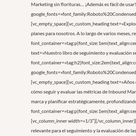
Marketing sin florituras… ¡Además es fácil de usa
google_fonts=»font_family:Roboto%20Condens
[vc_empty_space][vc_custom_heading text=»Explor
planes para nosotros. A lo largo de varios meses, r
font_container=»tag:p|font_size:1em|text_align:c
text=»Nuestro libro de seguimiento y evaluación se 
font_container=»tag:h2|font_size:2em|text_align:
google_fonts=»font_family:Roboto%20Condens
[vc_empty_space][vc_custom_heading text=»Años d
cómo seguir y evaluar las métricas de Inbound Mark
marca y planificar estratégicamente, profundizando
font_container=»tag:p|font_size:1em|text_align:c
[vc_column_inner width=»1/3″][/vc_column_inner][
relevante para el seguimiento y la evaluación de 