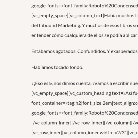
google_fonts=»font_family:Roboto%20Condens
[vc_empty_space][vc_column_text]Había muchos lib
del Inbound Marketing. Y muchos de esos libros so
entender cómo cualquiera de ellos se podía aplicar 
Estábamos agotados. Confundidos. Y exasperados
Habíamos tocado fondo.
«¡Eso es!», nos dimos cuenta. «Vamos a escribir nu
[vc_empty_space][vc_custom_heading text=»Así fue 
font_container=»tag:h2|font_size:2em|text_align
google_fonts=»font_family:Roboto%20Condens
[/vc_column_inner][/vc_row_inner][/vc_column][
[vc_row_inner][vc_column_inner width=»2/3″][vc_cu