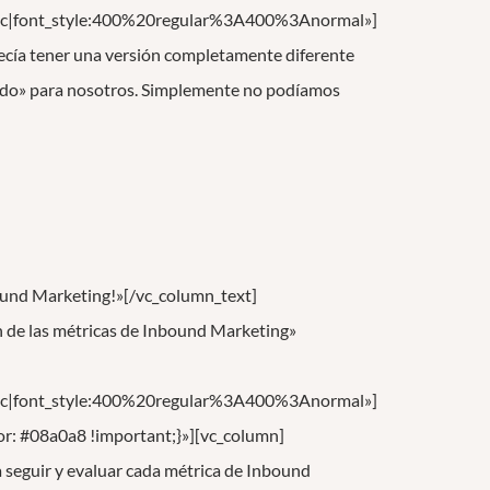
c|font_style:400%20regular%3A400%3Anormal»]
ecía tener una versión completamente diferente
siado» para nosotros. Simplemente no podíamos
nbound Marketing!»[/vc_column_text]
n de las métricas de Inbound Marketing»
c|font_style:400%20regular%3A400%3Anormal»]
r: #08a0a8 !important;}»][vc_column]
 seguir y evaluar cada métrica de Inbound