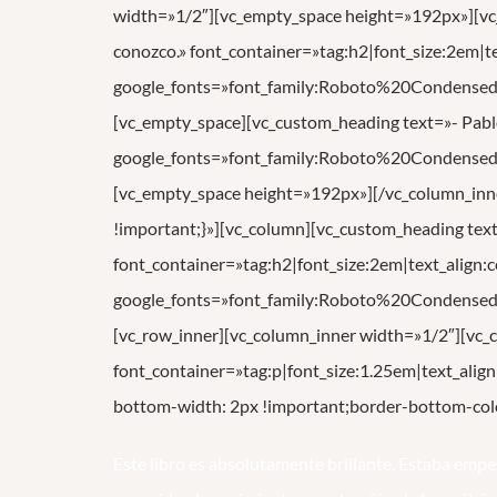
width=»1/2″][vc_empty_space height=»192px»][vc_
conozco.» font_container=»tag:h2|font_size:2em|tex
google_fonts=»font_family:Roboto%20Condens
[vc_empty_space][vc_custom_heading text=»- Pablo
google_fonts=»font_family:Roboto%20Condens
[vc_empty_space height=»192px»][/vc_column_inn
!important;}»][vc_column][vc_custom_heading text
font_container=»tag:h2|font_size:2em|text_align:c
google_fonts=»font_family:Roboto%20Condens
[vc_row_inner][vc_column_inner width=»1/2″][vc_c
font_container=»tag:p|font_size:1.25em|text_ali
bottom-width: 2px !important;border-bottom-colo
Este libro es absolutamente brillante. Estaba empe