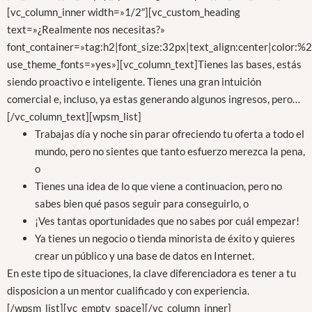
[vc_column_inner width=»1/2″][vc_custom_heading
text=»¿Realmente nos necesitas?»
font_container=»tag:h2|font_size:32px|text_align:center|color:
use_theme_fonts=»yes»][vc_column_text]Tienes las bases, estás
siendo proactivo e inteligente. Tienes una gran intuición
comercial e, incluso, ya estas generando algunos ingresos, pero…
[/vc_column_text][wpsm_list]
Trabajas día y noche sin parar ofreciendo tu oferta a todo el
mundo, pero no sientes que tanto esfuerzo merezca la pena,
o
Tienes una idea de lo que viene a continuacion, pero no
sabes bien qué pasos seguir para conseguirlo, o
¡Ves tantas oportunidades que no sabes por cuál empezar!
Ya tienes un negocio o tienda minorista de éxito y quieres
crear un público y una base de datos en Internet.
En este tipo de situaciones, la clave diferenciadora es tener a tu
disposicion a un mentor cualificado y con experiencia.
[/wpsm_list][vc_empty_space][/vc_column_inner]