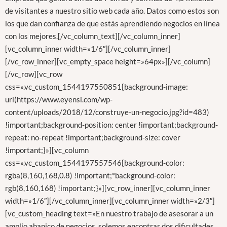
de visitantes a nuestro sitio web cada año. Datos como estos son
los que dan confianza de que estás aprendiendo negocios en línea
con los mejores.[/vc_column_text][/vc_column_inner]
[vc_column_inner width=»1/6″][/vc_column_inner]
[/vc_row_inner][vc_empty_space height=»64px»][/vc_column]
[/vc_row][vc_row
css=».vc_custom_1544197550851{background-image:
url(https://www.eyensi.com/wp-
content/uploads/2018/12/construye-un-negocio.jpg?id=483)
!important;background-position: center !important;background-
repeat: no-repeat !important;background-size: cover
!important;}»][vc_column
css=».vc_custom_1544197557546{background-color:
rgba(8,160,168,0.8) !important;*background-color:
rgb(8,160,168) !important;}»][vc_row_inner][vc_column_inner
width=»1/6″][/vc_column_inner][vc_column_inner width=»2/3″]
[vc_custom_heading text=»En nuestro trabajo de asesorar a un
amplio abanico de negocios, solemos encontrar dos dificultades