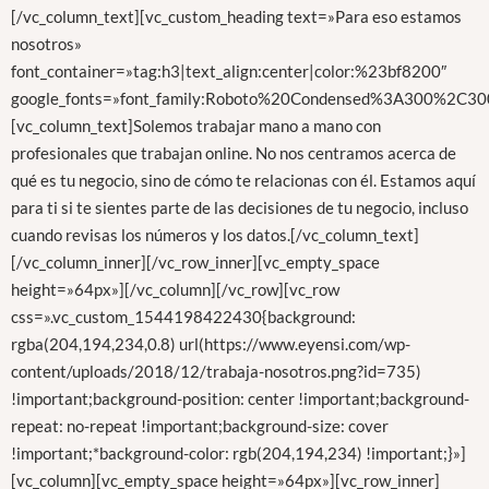
[/vc_column_text][vc_custom_heading text=»Para eso estamos
nosotros»
font_container=»tag:h3|text_align:center|color:%23bf8200″
google_fonts=»font_family:Roboto%20Condensed%3A300%2C300
[vc_column_text]Solemos trabajar mano a mano con
profesionales que trabajan online. No nos centramos acerca de
qué es tu negocio, sino de cómo te relacionas con él. Estamos aquí
para ti si te sientes parte de las decisiones de tu negocio, incluso
cuando revisas los números y los datos.[/vc_column_text]
[/vc_column_inner][/vc_row_inner][vc_empty_space
height=»64px»][/vc_column][/vc_row][vc_row
css=».vc_custom_1544198422430{background:
rgba(204,194,234,0.8) url(https://www.eyensi.com/wp-
content/uploads/2018/12/trabaja-nosotros.png?id=735)
!important;background-position: center !important;background-
repeat: no-repeat !important;background-size: cover
!important;*background-color: rgb(204,194,234) !important;}»]
[vc_column][vc_empty_space height=»64px»][vc_row_inner]