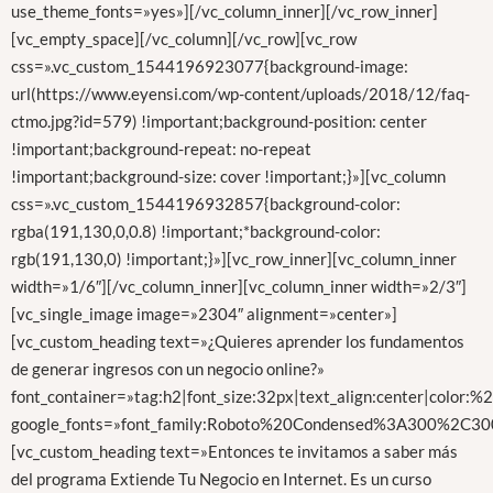
use_theme_fonts=»yes»][/vc_column_inner][/vc_row_inner]
[vc_empty_space][/vc_column][/vc_row][vc_row
css=».vc_custom_1544196923077{background-image:
url(https://www.eyensi.com/wp-content/uploads/2018/12/faq-
ctmo.jpg?id=579) !important;background-position: center
!important;background-repeat: no-repeat
!important;background-size: cover !important;}»][vc_column
css=».vc_custom_1544196932857{background-color:
rgba(191,130,0,0.8) !important;*background-color:
rgb(191,130,0) !important;}»][vc_row_inner][vc_column_inner
width=»1/6″][/vc_column_inner][vc_column_inner width=»2/3″]
[vc_single_image image=»2304″ alignment=»center»]
[vc_custom_heading text=»¿Quieres aprender los fundamentos
de generar ingresos con un negocio online?»
font_container=»tag:h2|font_size:32px|text_align:center|color:%2
google_fonts=»font_family:Roboto%20Condensed%3A300%2C300
[vc_custom_heading text=»Entonces te invitamos a saber más
del programa Extiende Tu Negocio en Internet. Es un curso