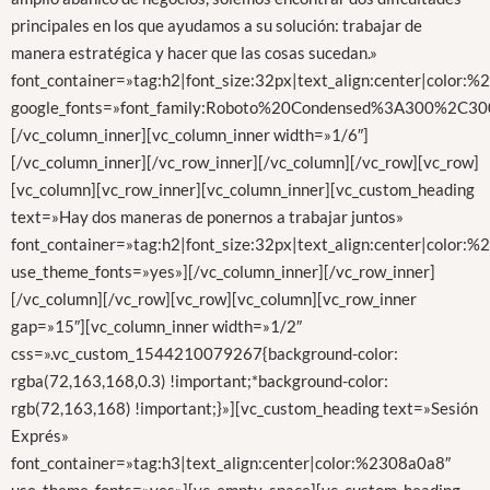
principales en los que ayudamos a su solución: trabajar de
manera estratégica y hacer que las cosas sucedan.»
font_container=»tag:h2|font_size:32px|text_align:center|color:%2
google_fonts=»font_family:Roboto%20Condensed%3A300%2C300
[/vc_column_inner][vc_column_inner width=»1/6″]
[/vc_column_inner][/vc_row_inner][/vc_column][/vc_row][vc_row]
[vc_column][vc_row_inner][vc_column_inner][vc_custom_heading
text=»Hay dos maneras de ponernos a trabajar juntos»
font_container=»tag:h2|font_size:32px|text_align:center|color:
use_theme_fonts=»yes»][/vc_column_inner][/vc_row_inner]
[/vc_column][/vc_row][vc_row][vc_column][vc_row_inner
gap=»15″][vc_column_inner width=»1/2″
css=».vc_custom_1544210079267{background-color:
rgba(72,163,168,0.3) !important;*background-color:
rgb(72,163,168) !important;}»][vc_custom_heading text=»Sesión
Exprés»
font_container=»tag:h3|text_align:center|color:%2308a0a8″