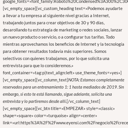
google_fonts=»font_family:Roboto%20Condensed%3A300%2C300
[vc_empty_space][vc_custom_heading text=»Podemos ayudarte
a llevar a tu empresa al siguiente nivel gracias a Internet,
trabajando juntos para crear objetivos de 30 y 90 días,
desarollando tu estrategia de marketing o redes sociales, lanzar
un nuevo producto o servicio, o a configurar tus tarifas. Todo
mientras aprovechamos los beneficios de Internet y la tecnología
para obtener resultados todavía más superiores. Somos
selectivos con quienes trabajamos, por lo que solicita una
entrevista para que lo consideremos.»
font_container=»tag:p|text_align:left» use_theme_fonts=»yes»]
[vc_empty_space][vc_column_text]
NOTA: Estamos completamente
reservados para un entrenamiento 1: 1 hasta mediados de 2019. Sin
embargo, si esto te está llamando, sigue adelante, solicita una
entrevista y lo partiremos desde allí.
[/vc_column_text]
[vc_empty_space][vc_btn title=»EMPEZAR» style=»classic»
shape=»square» color=»turquoise» align=»center»
link=»url:https%3A%2F%2Fwww.eyensi.com%2Fnegocio%2Fcrece