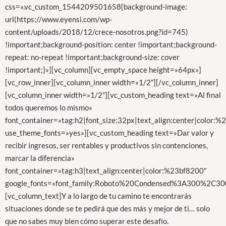
css=».vc_custom_1544209501658{background-image:
url(https://www.eyensi.com/wp-
content/uploads/2018/12/crece-nosotros.png?id=745)
!important;background-position: center !important;background-
repeat: no-repeat !important;background-size: cover
!important;}»][vc_column][vc_empty_space height=»64px»]
[vc_row_inner][vc_column_inner width=»1/2″][/vc_column_inner]
[vc_column_inner width=»1/2″][vc_custom_heading text=»Al final
todos queremos lo mismo»
font_container=»tag:h2|font_size:32px|text_align:center|color:
use_theme_fonts=»yes»][vc_custom_heading text=»Dar valor y
recibir ingresos, ser rentables y productivos sin contenciones,
marcar la diferencia»
font_container=»tag:h3|text_align:center|color:%23bf8200″
google_fonts=»font_family:Roboto%20Condensed%3A300%2C300
[vc_column_text]Y a lo largo de tu camino te encontrarás
situaciones donde se te pedirá que des más y mejor de ti… solo
que no sabes muy bien cómo superar este desafío.