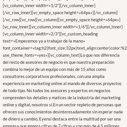
[vc_column_inner width=»1/2″][/vc_column_inner]
[/vc_row_inner][vc_empty_space height=»64px»][/vc_column]
[/vc_row][vc_row][vc_column][vc_empty_space height=»64px»]
[vc_row_inner][vc_column_inner width=»1/6″][/vc_column_inner]
[vc_column_inner width=»2/3″][vc_custom_heading
text=»Empecemos ya a trabajar de la mano»
font_container=»tag:h2|font_size:32px|text_align:center|color:
use_theme_fonts=»yes»][vc_column_text]Lo que nos diferencia
del resto de asesores de negocio es que nuestra preparación
combina lo mejor de un equipo con más de 15 años como
consultores corporativos profesionales, con una amplia
experiencia en marketing online al mando de diversos proyectos
de todo tipo. No todos los asesores y expertos en negocios
comprenden los detalles y matices de la industria del marketing
online y digital, nosotros sí.En un sector repleto de personas que
ofrecen sus conocimientos desinteresadamente sin esperar nada
de dinero a cambio, Eyensi destaca entre la multitud por ser una
empresa que genera cifras de 7 cifras y con más de 4,5 millones