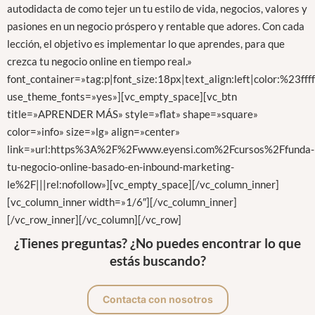
autodidacta de como tejer un tu estilo de vida, negocios, valores y
pasiones en un negocio próspero y rentable que adores. Con cada
lección, el objetivo es implementar lo que aprendes, para que
crezca tu negocio online en tiempo real.»
font_container=»tag:p|font_size:18px|text_align:left|color:%23fff
use_theme_fonts=»yes»][vc_empty_space][vc_btn
title=»APRENDER MÁS» style=»flat» shape=»square»
color=»info» size=»lg» align=»center»
link=»url:https%3A%2F%2Fwww.eyensi.com%2Fcursos%2Ffunda-
tu-negocio-online-basado-en-inbound-marketing-
le%2F|||rel:nofollow»][vc_empty_space][/vc_column_inner]
[vc_column_inner width=»1/6″][/vc_column_inner]
[/vc_row_inner][/vc_column][/vc_row]
¿Tienes preguntas? ¿No puedes encontrar lo que
estás buscando?
Contacta con nosotros