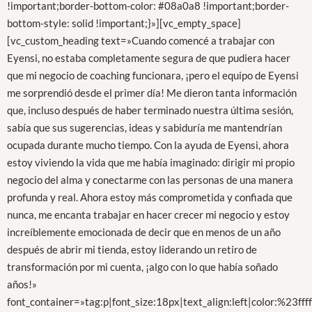
!important;border-bottom-color: #08a0a8 !important;border-
bottom-style: solid !important;}»][vc_empty_space]
[vc_custom_heading text=»Cuando comencé a trabajar con
Eyensi, no estaba completamente segura de que pudiera hacer
que mi negocio de coaching funcionara, ¡pero el equipo de Eyensi
me sorprendió desde el primer día! Me dieron tanta información
que, incluso después de haber terminado nuestra última sesión,
sabía que sus sugerencias, ideas y sabiduría me mantendrían
ocupada durante mucho tiempo. Con la ayuda de Eyensi, ahora
estoy viviendo la vida que me había imaginado: dirigir mi propio
negocio del alma y conectarme con las personas de una manera
profunda y real. Ahora estoy más comprometida y confiada que
nunca, me encanta trabajar en hacer crecer mi negocio y estoy
increíblemente emocionada de decir que en menos de un año
después de abrir mi tienda, estoy liderando un retiro de
transformación por mi cuenta, ¡algo con lo que había soñado
años!»
font_container=»tag:p|font_size:18px|text_align:left|color:%23fff