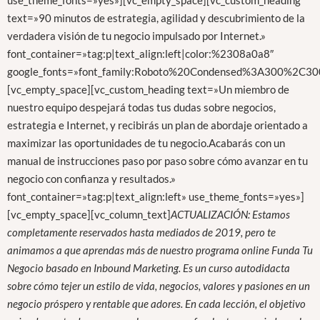
use_theme_fonts=»yes»][vc_empty_space][vc_custom_heading
text=»90 minutos de estrategia, agilidad y descubrimiento de la
verdadera visión de tu negocio impulsado por Internet.»
font_container=»tag:p|text_align:left|color:%2308a0a8″
google_fonts=»font_family:Roboto%20Condensed%3A300%2C300
[vc_empty_space][vc_custom_heading text=»Un miembro de
nuestro equipo despejará todas tus dudas sobre negocios,
estrategia e Internet, y recibirás un plan de abordaje orientado a
maximizar las oportunidades de tu negocio.Acabarás con un
manual de instrucciones paso por paso sobre cómo avanzar en tu
negocio con confianza y resultados.»
font_container=»tag:p|text_align:left» use_theme_fonts=»yes»]
[vc_empty_space][vc_column_text]
ACTUALIZACIÓN: Estamos
completamente reservados hasta mediados de 2019, pero te
animamos a que aprendas más de nuestro programa online Funda Tu
Negocio basado en Inbound Marketing. Es un curso autodidacta
sobre cómo tejer un estilo de vida, negocios, valores y pasiones en un
negocio próspero y rentable que adores. En cada lección, el objetivo