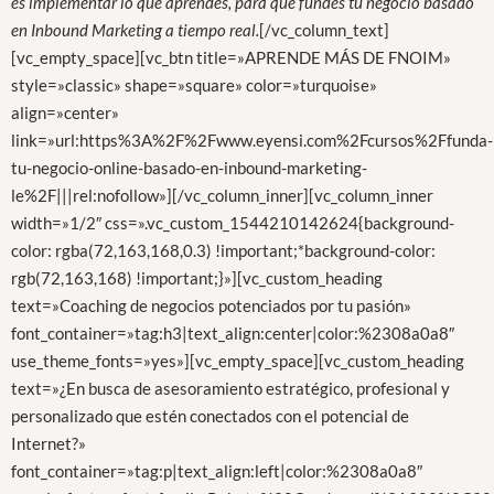
es implementar lo que aprendes, para que fundes tu negocio basado
en Inbound Marketing a tiempo real.
[/vc_column_text]
[vc_empty_space][vc_btn title=»APRENDE MÁS DE FNOIM»
style=»classic» shape=»square» color=»turquoise»
align=»center»
link=»url:https%3A%2F%2Fwww.eyensi.com%2Fcursos%2Ffunda-
tu-negocio-online-basado-en-inbound-marketing-
le%2F|||rel:nofollow»][/vc_column_inner][vc_column_inner
width=»1/2″ css=».vc_custom_1544210142624{background-
color: rgba(72,163,168,0.3) !important;*background-color:
rgb(72,163,168) !important;}»][vc_custom_heading
text=»Coaching de negocios potenciados por tu pasión»
font_container=»tag:h3|text_align:center|color:%2308a0a8″
use_theme_fonts=»yes»][vc_empty_space][vc_custom_heading
text=»¿En busca de asesoramiento estratégico, profesional y
personalizado que estén conectados con el potencial de
Internet?»
font_container=»tag:p|text_align:left|color:%2308a0a8″