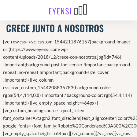
CRECE JUNTO A NOSOTROS
[vc_row css=».vc_custom_1544211876157{background-image:
url(https://www.eyensi.com/wp-
content/uploads/2018/12/crece-con-nosotros.jpg?id=746)
!important;background-position: center !important;background-
repeat: no-repeat !important;background-size: cover
!important;}»][vc_column
css=».vc_custom_1544208836783{background-color:
rgba(54,4,114,0.8) !important;*background-color: rgb(54,4,114)
!important;}»][vc_empty_space height=»64px»]
[vc_custom_heading source=»post_title»
font_container=»tag:h2|font_size:3em|text_align:center|color:%23
google_fonts=»font_family:Roboto%20Condensed%3A300%2C300
[vc_empty_space height=»64px»][/vc_column][/vc_row][vc_row