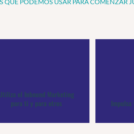
AS QUE PODEMOS USAR PARA COMENZAR 
Utiliza el Inbound Marketing
Impulsa 
para ti y para otros
Utiliza el Inbound Marketing
para ti y para otros
Impulsa 